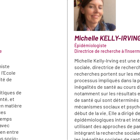
Michelle
KELLY-IRVIN
Épidémiologiste
e
Directrice de recherche à l’Inserm
Michelle Kelly-Irving est une 
miste
sociale, directrice de recherch
 l’Ecole
recherches portent sur les m
ité de
processus impliqués dans la 
inégalités de santé au cours de
itiques de
notamment sur les résultats et
nté, et
de santé qui sont déterminés 
en matière
mécanismes sociaux et psych
ces
début de la vie. Elle a dirigé 
 temps
épidémiologiques intra et int
 avec
utilisant des approches de par
ien entre
intégrant la recherche social
ns socio-
les inégalités sociales de sant