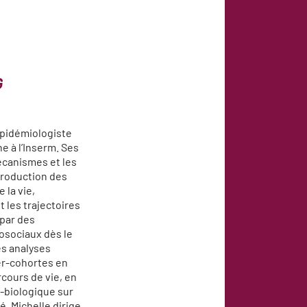
G
épidémiologiste
e à l’Inserm. Ses
écanismes et les
production des
 la vie,
 les trajectoires
par des
osociaux dès le
des analyses
er-cohortes en
cours de vie, en
e-biologique sur
é. Michelle dirige