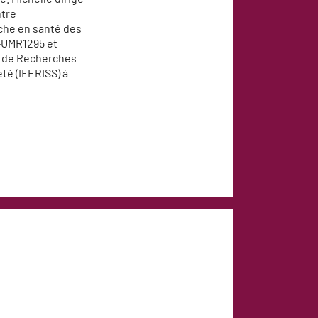
ntre
che en santé des
-UMR1295 et
et de Recherches
été (IFERISS) à