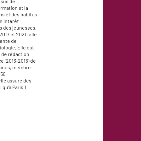
ssus de
ormation et la
ns et des habitus
n intérêt
es des jeunesses,
2017 et 2021, elle
dente de
ologie. Elle est
de rédaction
ce (2013-2016) de
aines, membre
 50
 elle assure des
qu’à Paris 1.