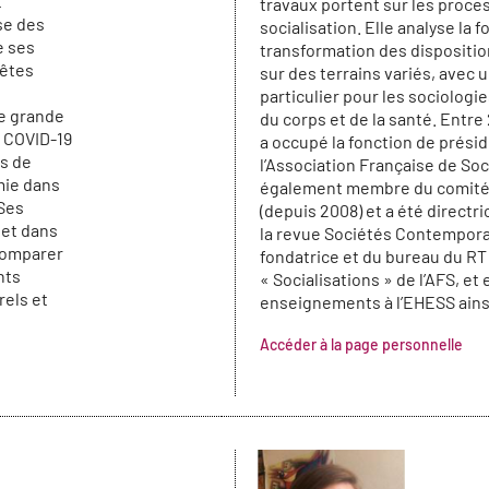
t
travaux portent sur les proce
yse des
socialisation. Elle analyse la f
e ses
transformation des dispositio
uêtes
sur des terrains variés, avec u
particulier pour les sociologi
ne grande
du corps et de la santé. Entre 
e COVID-19
a occupé la fonction de prési
es de
l’Association Française de Soci
mie dans
également membre du comité 
 Ses
(depuis 2008) et a été directri
et dans
la revue Sociétés Contempor
comparer
fondatrice et du bureau du RT
nts
« Socialisations » de l’AFS, et
rels et
enseignements à l’EHESS ainsi 
Accéder à la page personnelle