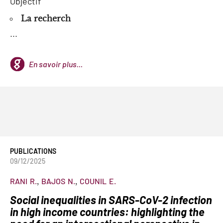
Objectif
La recherch
...
En savoir plus...
PUBLICATIONS
09/12/2025
RANI
R.
BAJOS
N.
COUNIL
E.
Social inequalities in SARS-CoV-2 infection
in high income countries: highlighting the