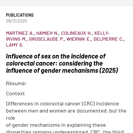
PUBLICATIONS
09/12/2025
MARTINEZ
A.
HAMIEH
N.
COLINEAUX
H.
KELLY-
IRVING
M.
GROSCLAUDE
P.
WIERNIK
E.
DELPIERRE
C.
LAMY
S.
Influence of sex on the incidence of
colorectal cancer: considering the
influence of gender mechanisms (2025)
Résumé:
Context
Differences in colorectal cancer (CRC) incidence
between men and women are documented, but the
role
of gender mechanisms in explaining these
disparities remains underexplored. CRC, the third