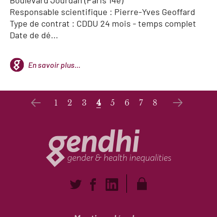
Boulevard Jourdan (Paris 14e)
Responsable scientifique : Pierre-Yves Geoffard
Type de contrat : CDDU 24 mois - temps complet
Date de dé...
En savoir plus...
1
2
3
4
5
6
7
8