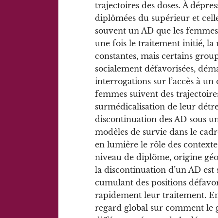
trajectoires des doses. À dépre
diplômées du supérieur et celles
souvent un AD que les femmes 
une fois le traitement initié, la
constantes, mais certains gro
socialement défavorisées, déma
interrogations sur l’accès à un 
femmes suivent des trajectoires
surmédicalisation de leur détres
discontinuation des AD sous un
modèles de survie dans le cad
en lumière le rôle des contextes
niveau de diplôme, origine gé
la discontinuation d’un AD est
cumulant des positions défavor
rapidement leur traitement. E
regard global sur comment le gen