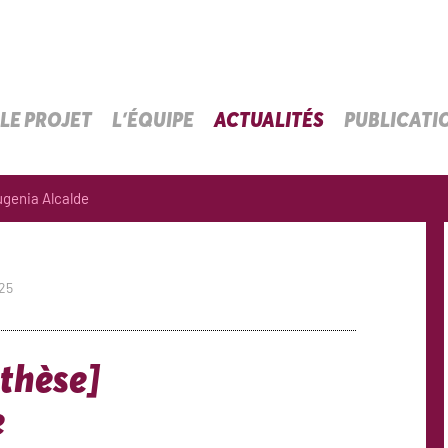
LE PROJET
L’ÉQUIPE
ACTUALITÉS
PUBLICATI
genia Alcalde
025
thèse]
e