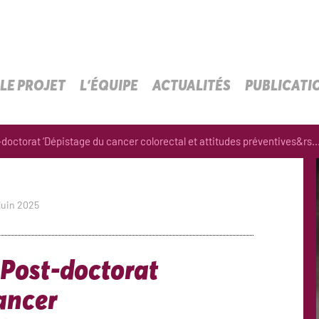
LE PROJET
L’ÉQUIPE
ACTUALITÉS
PUBLICATI
doctorat ‘Dépistage du cancer colorectal et attitudes préventives&rs..
 juin 2025
 Post-doctorat
ancer