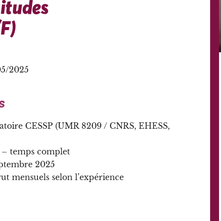
titudes
/F)
05/2025
s
aboratoire CESSP (UMR 8209 / CNRS, EHESS,
 – temps complet
eptembre 2025
t mensuels selon l’expérience