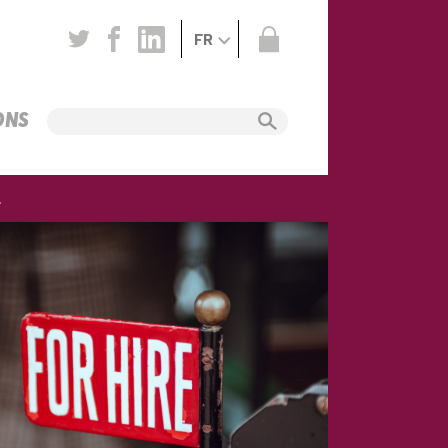
FR
ONS
.