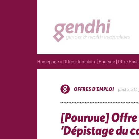
Homepage
>
Offres d’emploi
> [Pourvue] Offre Post-
OFFRES D’EMPLOI
posté le 13
[Pourvue] Offre
‘Dépistage du c