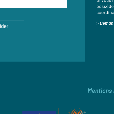
Si vous l
possédez
coordina
>
Demand
Mentions 