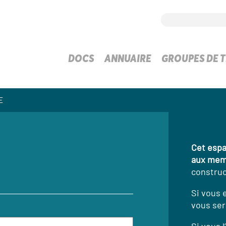
DOCS
ANNUAIRE
GROUPES DE T
E
Cet espa
aux mem
construc
Si vous 
vous ser