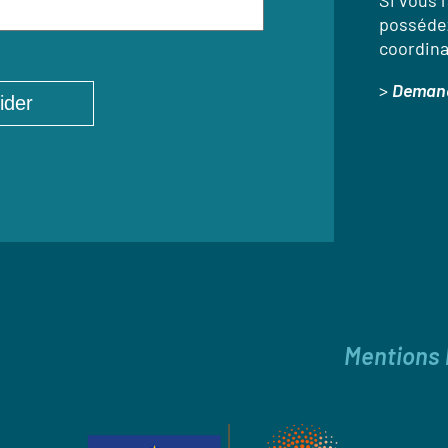
Si vous l
possédez
coordina
>
Demand
Mentions 