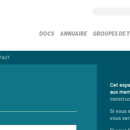
DOCS
ANNUAIRE
GROUPES DE T
FFAUT
Cet espa
aux mem
construc
Si vous 
vous ser