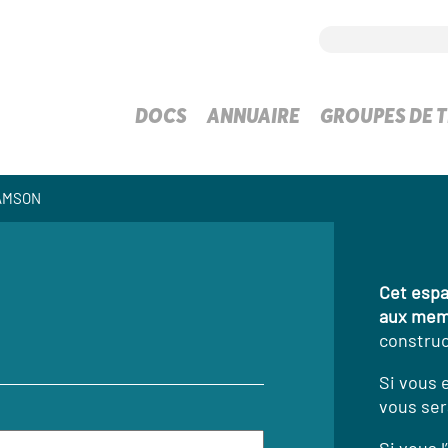
DOCS
ANNUAIRE
GROUPES DE T
RAMSON
Cet espa
aux mem
construc
Si vous 
vous ser