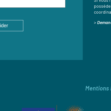
Si vous l
possédez
coordina
>
Demand
Mentions 