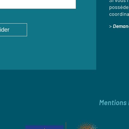
Si vous l
possédez
coordina
>
Demand
Mentions 