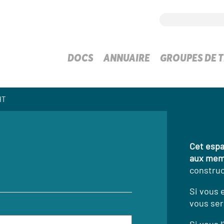
DOCS
ANNUAIRE
GROUPES DE T
HT
Cet espa
aux mem
construc
Si vous 
vous ser