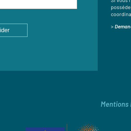
Si vous l
possédez
coordina
>
Demand
Mentions 