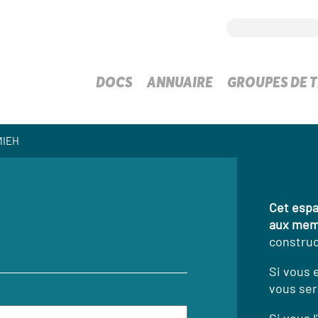
DOCS
ANNUAIRE
GROUPES DE T
MIEH
Cet espa
aux mem
construc
Si vous 
vous ser