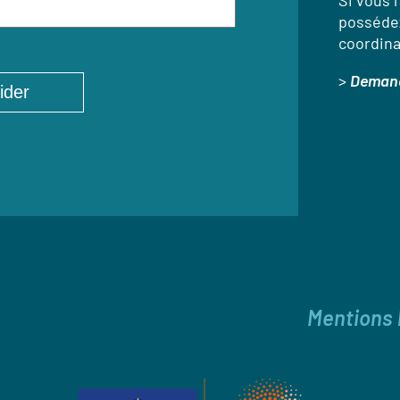
Si vous l
possédez
coordina
>
Demand
Mentions 