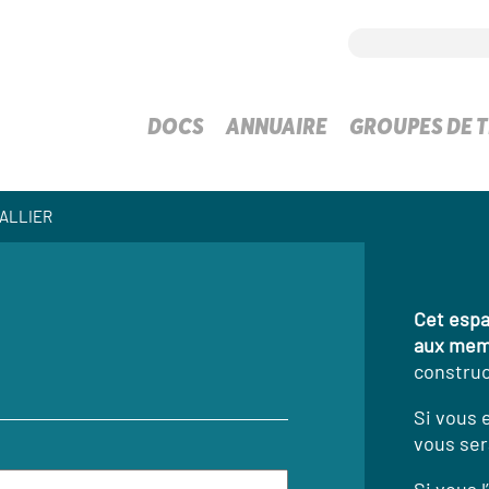
DOCS
ANNUAIRE
GROUPES DE T
HALLIER
Cet espa
aux mem
construc
Si vous 
vous ser