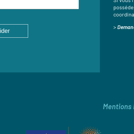
Si vous l
possédez
coordina
>
Demand
Mentions 