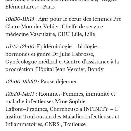
Él
émentaires
«
, Pari
s
10h30-11h15
:
A
gir
p
o
u
r le c
œu
r de
s
f
emme
s
Pre
Cl
aire
M
ounier
V
ehier,
C
he
ff
e de ser
v
i
c
e
méde
c
ine
V
as
c
u
l
aire,
CHU
Li
ll
e, Li
lle
11h15-12h00:
Ep
idémiologie
–
b
iologie
–
h
ormone
s
et genr
e D
r
J
u
l
ie La
b
rosse,
Gy
né
c
o
l
ogue médi
c
a
l
e,
C
entre d
’
assistan
c
e
à
l
a
pro
c
réation,
Hô
pita
l
J
ean
V
erdier, Bond
y
12h00-13h30
: Pause déjeuner
13h30-14h15
:
H
omme
s-F
emme
s,
imm
u
nité et
maladie in
f
ectie
us
e
s M
me
S
ophie
La
ff
ont
–
Pradines,
C
her
c
heuse
à
INFINITY
–
L
’
institut
T
o
u
l
ousain des
M
a
l
adies
I
n
f
e
c
tieuses et
I
n
fl
ammatoires,
CNRS
,
T
ou
l
ouse