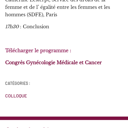
f
emme et de
l’
éga
l
ité entre
l
es
f
emmes et
l
es
hommes
(SDFE)
, Pari
s
17h30
:
Concl
us
ion
Télécharger le programme :
Congrès Gynécologie Médicale et Cancer
CATÉGORIES :
COLLOQUE