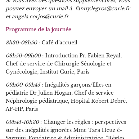
Si vous avez des questions supplémentaires, vous
pouvez envoyer un mail à fanny.legros@curie.fr
et angela.corjos@curie.fr
Programme de la journée
8h30-08h50
: Café d’accueil
08h50-09h00
:
I
ntrod
u
ction
Pr. Fabien Reyal,
Chef de service de Chirurgie Sénologie et
Gynécologie, Institut Curie, Paris
09h00-09h45
:
I
négalité
s
gar
ç
on
s/fi
lle
s
en
p
édiatri
e D
r
J
u
l
ien
H
ogan,
C
he
f
de ser
v
i
c
e
N
éphro
l
ogie pédiatri
q
ue,
Hô
pita
l
R
o
b
ert
D
e
b
ré,
AP
-H
P, Pari
s
09h45-10h30
:
C
h
anger le
s
r
è
gle
s
:
p
er
sp
ecti
v
e
s
su
r de
s
inégalité
s
ignorée
s M
me
T
a
ra
H
eu
z
é
-
S
armini,
F
ondatri
c
e
&
Administratri
c
e,
“Rè
g
l
es