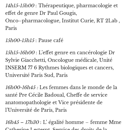
14h15-15h00
:
Th
éra
p
e
u
ti
qu
e
,
ph
armacologie et
e
ff
et de genre
D
r Pau
l
G
ougis,
O
n
c
o
–
pharma
c
o
l
ogue,
I
nstitut
C
urie,
RT
2La
b
,
Pari
s
15h00-15h15
: Pause café
15h15-16h00
:
L’
e
ff
et genre en cancérologie
D
r
Sylv
ie
G
ia
cc
hetti,
O
n
c
o
l
ogue médi
c
a
l
e,
U
nité
INSERM
77
6
Ry
thmes
b
io
l
ogi
q
ues et
c
an
c
ers,
U
ni
v
e
rsité Paris
S
ud, Pari
s
16h00-16h45
:
L
e
s
f
emme
s
dan
s
le monde de la
s
ant
é
Pre
C
é
c
i
l
e Badoua
l
,
C
he
ff
e de ser
v
i
c
e
anatomopatho
l
ogie et
V
i
c
e présidente de
l’U
ni
v
ersité de Paris, Pari
s
16h45
–
17h30
:
L’
égalité
h
omme
–
f
emme
M
me
C
atherine Lesterpt,
S
er
v
i
c
e des droits de
l
a